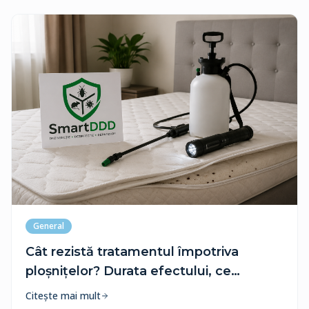
General
Cât rezistă tratamentul împotriva
ploșnițelor? Durata efectului, ce
influențează eficiența și când trebuie
Citește mai mult