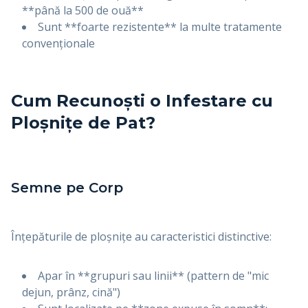
**până la 500 de ouă**
Sunt **foarte rezistente** la multe tratamente
convenționale
Cum Recunoști o Infestare cu
Ploșnițe de Pat?
Semne pe Corp
Înțepăturile de ploșnițe au caracteristici distinctive:
Apar în **grupuri sau linii** (pattern de "mic
dejun, prânz, cină")