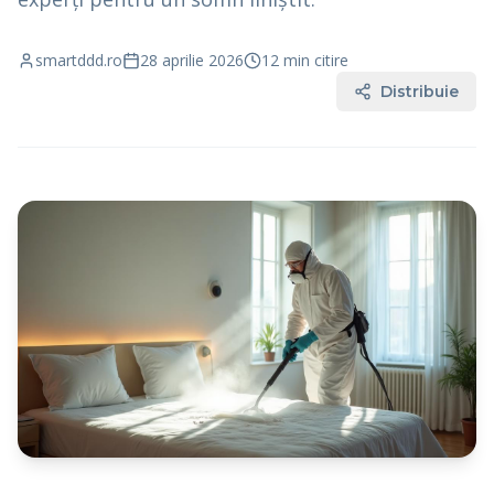
Solicită Ofertă Gratuită
smartddd.ro
28 aprilie 2026
12
min citire
Distribuie