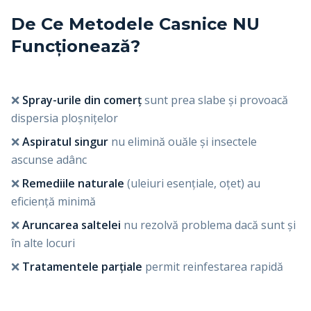
De Ce Metodele Casnice NU
Funcționează?
❌
Spray-urile din comerț
sunt prea slabe și provoacă
dispersia ploșnițelor
❌
Aspiratul singur
nu elimină ouăle și insectele
ascunse adânc
❌
Remediile naturale
(uleiuri esențiale, oțet) au
eficiență minimă
❌
Aruncarea saltelei
nu rezolvă problema dacă sunt și
în alte locuri
❌
Tratamentele parțiale
permit reinfestarea rapidă