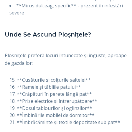
**Miros dulceag, specific** - prezent în infestări
severe
Unde Se Ascund Ploșnițele?
Ploșnițele preferă locuri întunecate și înguste, aproape
de gazda lor:
**Cusăturile și colțurile saltelei**
**Ramele și tăbliile patului**
**Crăpături în perete lângă pat**
**Prize electrice și întrerupătoare**
**Dosul tablourilor și oglinzilor**
**Îmbinările mobilei de dormitor**
**Îmbrăcăminte și textile depozitate sub pat**