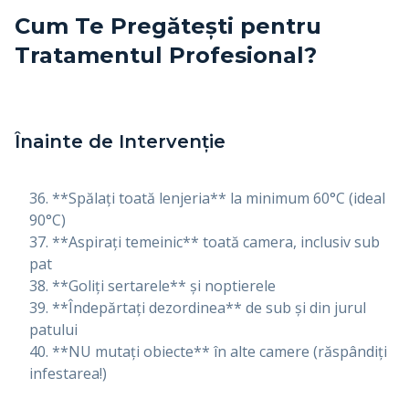
Cum Te Pregătești pentru
Tratamentul Profesional?
Înainte de Intervenție
**Spălați toată lenjeria** la minimum 60°C (ideal
90°C)
**Aspirați temeinic** toată camera, inclusiv sub
pat
**Goliți sertarele** și noptierele
**Îndepărtați dezordinea** de sub și din jurul
patului
**NU mutați obiecte** în alte camere (răspândiți
infestarea!)