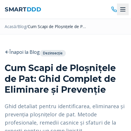
SMART
DDD
Acasă
Acasă
/
Blog
/
Cum Scapi de Ploșnițele de Pat: Ghid Complet de Eliminare și Prevenție
Servicii DDD
Înapoi la Blog
Dezinsecție
Despre Noi
Dezinsecție
Cum Scapi de Ploșnițele
Prețuri Dezinsecție
Dezinfecție
de Pat: Ghid Complet de
Deratizare
Magazin
Eliminare și Prevenție
Spații Verzi
Blog
Ghid detaliat pentru identificarea, eliminarea și
Curățenie
Contact
prevenția ploșnițelor de pat. Metode
Ignifugare
profesionale, remedii casnice și sfaturi de la
experți pentru un somn liniștit.
0733 573 973