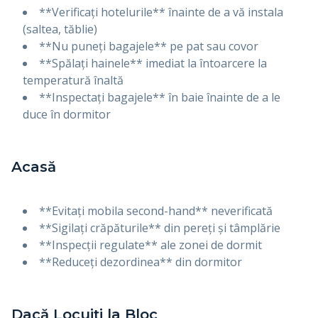
**Verificați hotelurile** înainte de a vă instala
(saltea, tăblie)
**Nu puneți bagajele** pe pat sau covor
**Spălați hainele** imediat la întoarcere la
temperatură înaltă
**Inspectați bagajele** în baie înainte de a le
duce în dormitor
Acasă
**Evitați mobila second-hand** neverificată
**Sigilați crăpăturile** din pereți și tâmplărie
**Inspecții regulate** ale zonei de dormit
**Reduceți dezordinea** din dormitor
Dacă Locuiți la Bloc