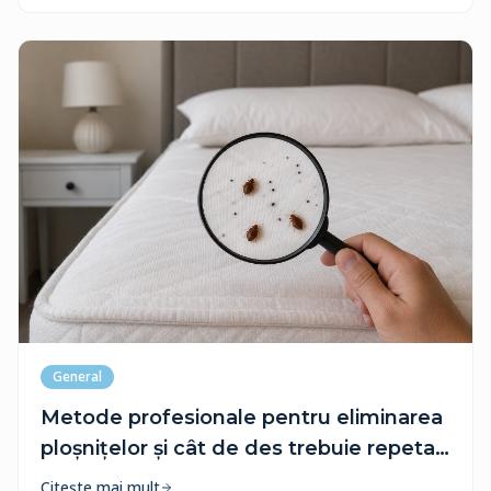
repetat
General
Metode profesionale pentru eliminarea
ploșnițelor și cât de des trebuie repetat
tratamentul
Citește mai mult