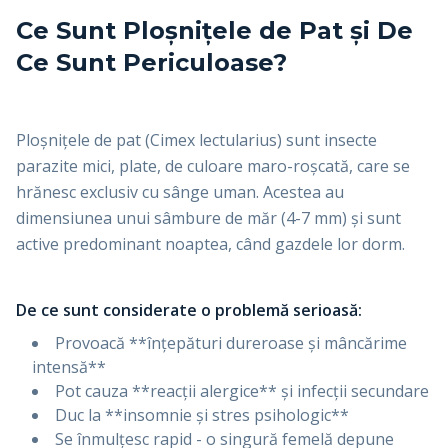
Ce Sunt Ploșnițele de Pat și De
Ce Sunt Periculoase?
Ploșnițele de pat (Cimex lectularius) sunt insecte
parazite mici, plate, de culoare maro-roșcată, care se
hrănesc exclusiv cu sânge uman. Acestea au
dimensiunea unui sâmbure de măr (4-7 mm) și sunt
active predominant noaptea, când gazdele lor dorm.
De ce sunt considerate o problemă serioasă:
Provoacă **înțepături dureroase și mâncărime
intensă**
Pot cauza **reacții alergice** și infecții secundare
Duc la **insomnie și stres psihologic**
Se înmulțesc rapid - o singură femelă depune