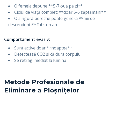
O femelă depune **5-7 ouă pe zi**
Ciclul de viață complet: **doar 5-6 săptămâni**
O singură pereche poate genera **mii de
descendenți** într-un an
Comportament evaziv:
Sunt active doar **noaptea**
Detectează CO2 și căldura corpului
Se retrag imediat la lumină
Metode Profesionale de
Eliminare a Ploșnițelor