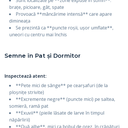
Sunt localizate pe **zone expuse în somn**:
brațe, picioare, gât, spate
Provoacă **mâncărime intensă** care apare
dimineața
Se prezintă ca **puncte roșii, ușor umflate**,
uneori cu centru mai închis
Semne în Pat și Dormitor
Inspectează atent:
**Pete mici de sânge** pe cearșafuri (de la
ploșnițe strivite)
**Excremente negre** (puncte mici) pe saltea,
somieră, ramă pat
**Exuvii** (pieile lăsate de larve în timpul
năpârlirii)
**Ouă albe**, mici ca bobul de orez, în crăpături