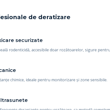
esionale de deratizare
oxicare securizate
eală rodenticidă, accesibile doar rozătoarelor, sigure pentru 
canice
tanțe chimice, ideale pentru monitorizare și zone sensibile.
ultrasunete
t frecvențe deranjante pentru rozătoare, ca metodă complem