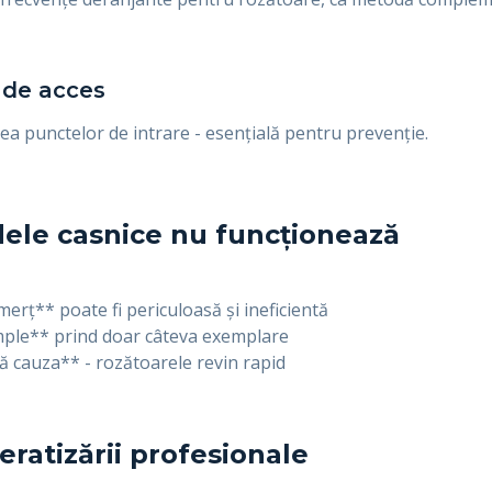
 de acces
rea punctelor de intrare - esențială pentru prevenție.
ele casnice nu funcționează
erț** poate fi periculoasă și ineficientă
ple** prind doar câteva exemplare
ă cauza** - rozătoarele revin rapid
eratizării profesionale