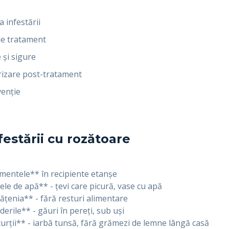
 infestării
de tratament
 și sigure
rizare post-tratament
venție
festării cu rozătoare
imentele** în recipiente etanșe
ele de apă** - țevi care picură, vase cu apă
ățenia** - fără resturi alimentare
derile** - găuri în pereți, sub uși
urții** - iarbă tunsă, fără grămezi de lemne lângă casă