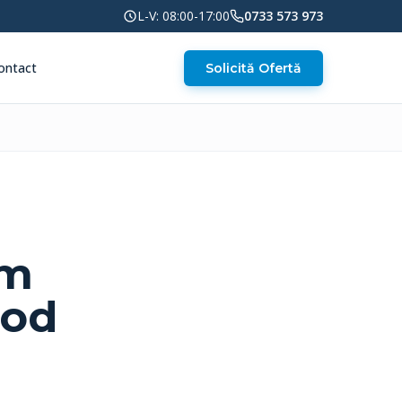
L-V: 08:00-17:00
0733 573 973
ontact
Solicită Ofertă
um
Mod