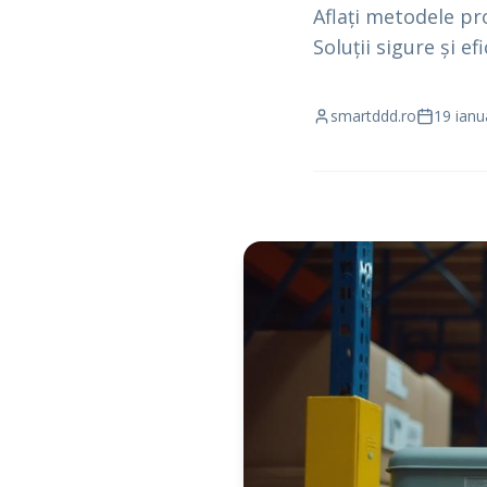
Aflați metodele pr
Soluții sigure și e
smartddd.ro
19 ianu