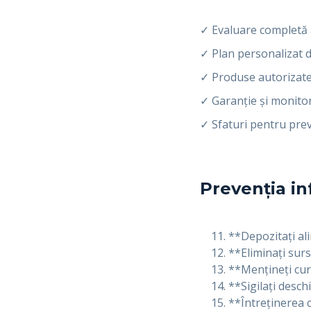
✓ Evaluare completă a
✓ Plan personalizat 
✓ Produse autorizate
✓ Garanție și monito
✓ Sfaturi pentru pre
Prevenția in
**Depozitați al
**Eliminați surs
**Mențineți cur
**Sigilați deschi
**Întreținerea c