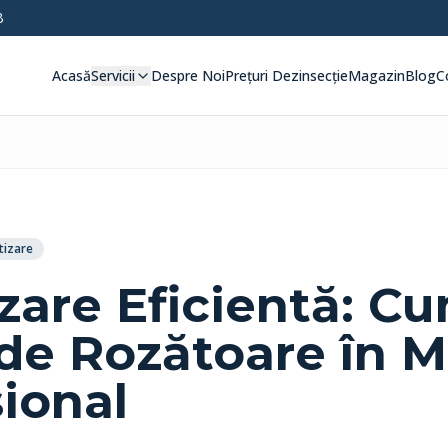
B
Acasă
Servicii
Despre Noi
Prețuri Dezinsecție
Magazin
Blog
C
tizare
zare Eficientă: C
 de Rozătoare în 
ional