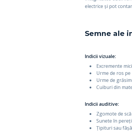
electrice și pot conta
Semne ale in
Indicii vizuale:
Excremente mici
Urme de ros pe 
Urme de grăsime 
Cuiburi din mate
Indicii auditive:
Zgomote de scă
Sunete în pereț
Țipituri sau fâșâ