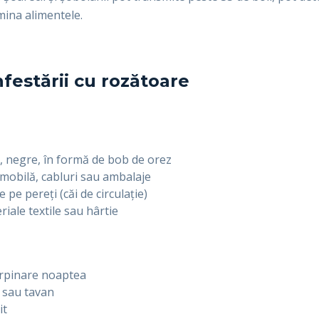
mina alimentele.
festării cu rozătoare
, negre, în formă de bob de orez
mobilă, cabluri sau ambalaje
pe pereți (căi de circulație)
riale textile sau hârtie
rpinare noaptea
i sau tavan
it