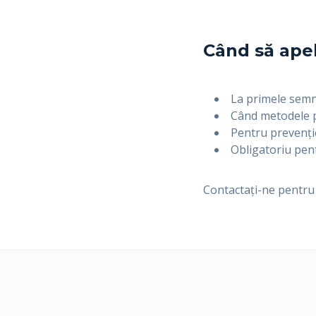
Când să apela
La primele semn
Când metodele p
Pentru prevenție
Obligatoriu pent
Contactați-ne pentru o