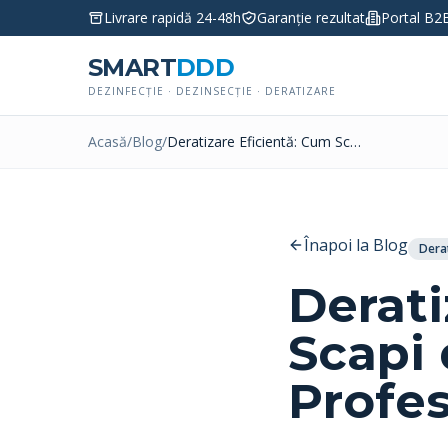
Livrare rapidă 24-48h
Garanție rezultat
Portal B2
SMART
DDD
DEZINFECȚIE · DEZINSECȚIE · DERATIZARE
Acasă
/
Blog
/
Deratizare Eficientă: Cum Scapi de Rozătoare în Mod Profesional
Înapoi la Blog
Dera
Derati
Scapi
Profes