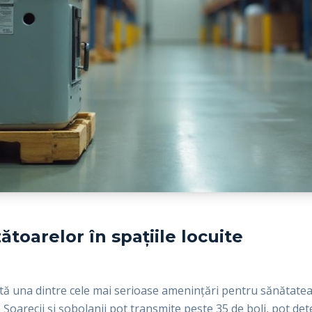
ătoarelor în spațiile locuite
ă una dintre cele mai serioase amenințări pentru sănătatea 
r. Șoarecii și șobolanii pot transmite peste 35 de boli, pot dete