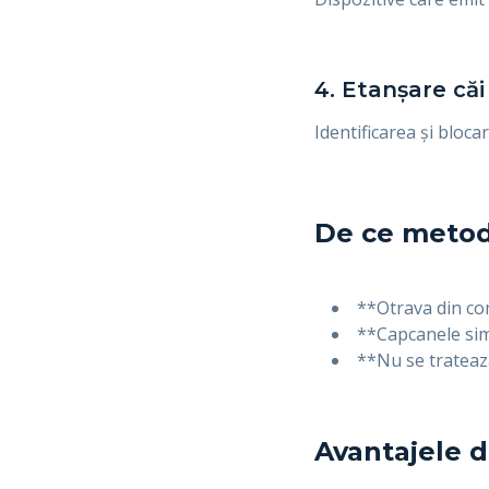
4. Etanșare căi
Identificarea și bloca
De ce metod
**Otrava din com
**Capcanele sim
**Nu se trateaz
Avantajele d